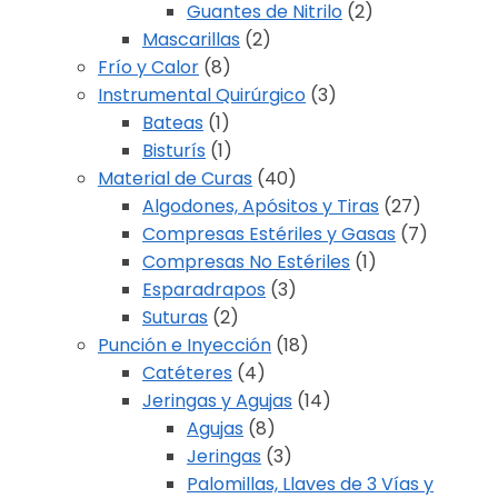
Guantes de Nitrilo
(2)
Mascarillas
(2)
Frío y Calor
(8)
Instrumental Quirúrgico
(3)
Bateas
(1)
Bisturís
(1)
Material de Curas
(40)
Algodones, Apósitos y Tiras
(27)
Compresas Estériles y Gasas
(7)
Compresas No Estériles
(1)
Esparadrapos
(3)
Suturas
(2)
Punción e Inyección
(18)
Catéteres
(4)
Jeringas y Agujas
(14)
Agujas
(8)
Jeringas
(3)
Palomillas, Llaves de 3 Vías y