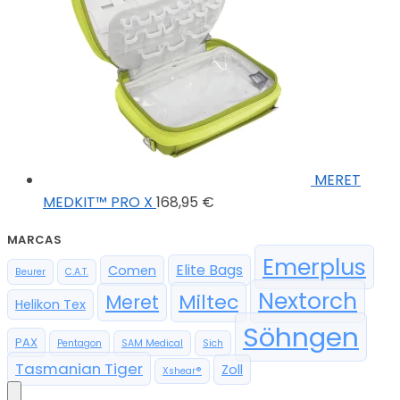
MERET
MEDKIT™ PRO X
168,95
€
MARCAS
Emerplus
Elite Bags
Comen
Beurer
C.A.T.
Nextorch
Miltec
Meret
Helikon Tex
Söhngen
PAX
Pentagon
SAM Medical
Sich
Tasmanian Tiger
Zoll
Xshear®