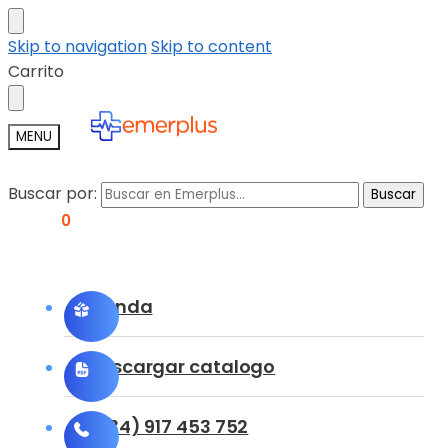
Skip to navigation
Skip to content
Carrito
MENU
Buscar por:
Buscar
0,00
€
0
Tienda
Descargar catalogo
(+34) 917 453 752