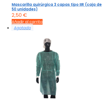
Mascarilla quirúrgica 3 capas tipo IIR (caja de
50 unidades)
2,50
€
Añadir al carrito
Agotado