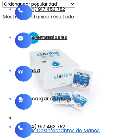
(+34) 917 453 752
Mostrando el único resultado
info@emerplus.es
Tienda
Descargar catalogo
(+34) 917 453 752
Toallitas Desinfectantes de Manos