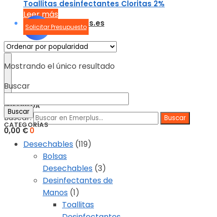
Toallitas desinfectantes Cloritas 2%
Leer más
info@emerplus.es
Solicitar Presupuesto
Mostrando el único resultado
Buscar
BÚSQUEDA
Buscar
Buscar:
CATEGORÍAS
0,00
€
0
Desechables
(119)
Bolsas
Desechables
(3)
Desinfectantes de
Manos
(1)
Toallitas
Desinfectantes