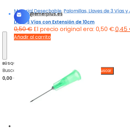
Material Desechable
,
Palomillas, Llaves de 3 Vías 
info@emerplus.es
Llave 3 Vías con Extensión de 10cm
0,50
€
El precio original era: 0,50 €.
0,45
Añadir al carrito
BÚSQUEDA
Buscar:
0,00
€
0