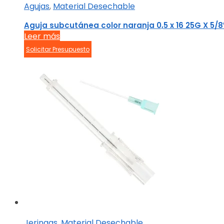
Agujas
,
Material Desechable
Aguja subcutánea color naranja 0,5 x 16 25G X 5/8
Leer más
Solicitar Presupuesto
Jeringas
,
Material Desechable