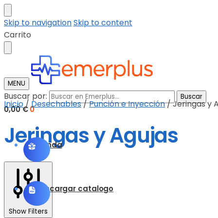
Skip to navigation
Skip to content
Carrito
MENU
Buscar por:
Buscar
Inicio
/
Desechables
/
Punción e Inyección
/
Jeringas y 
0,00
€
0
Jeringas y Agujas
Tienda
Descargar catalogo
Show Filters