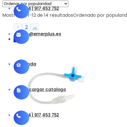
(+34) 917 453 752
Mostrando 1–12 de 14 resultados
Ordenado por populari
2
→
1
info@emerplus.es
-10%
Tienda
Descargar catalogo
(+34) 917 453 752