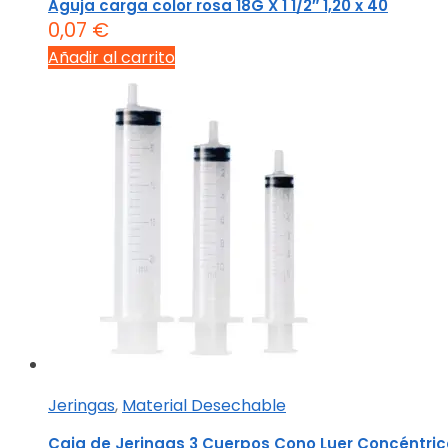
Aguja carga color rosa 18G X 1 1/2″ 1,20 x 40
0,07
€
Añadir al carrito
Jeringas
,
Material Desechable
Caja de Jeringas 3 Cuerpos Cono Luer Concéntric