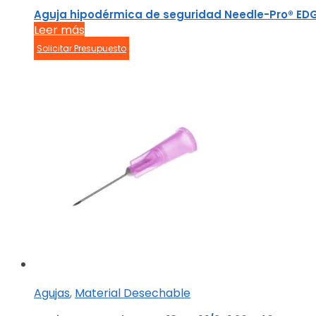
Aguja hipodérmica de seguridad Needle-Pro® ED
Leer más
Solicitar Presupuesto
Agujas
,
Material Desechable