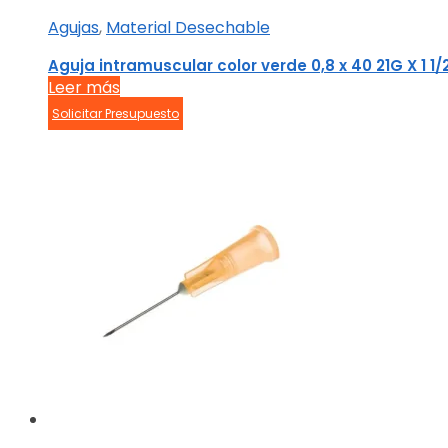
Agujas
,
Material Desechable
Aguja intramuscular color verde 0,8 x 40 21G X 1 1/
Leer más
Solicitar Presupuesto