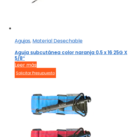
Agujas
,
Material Desechable
Aguja subcutánea color naranja 0,5 x 16 25G X
5/8″
Leer más
Solicitar Presupuesto