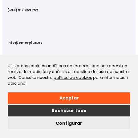
(+34) 917 453 752
info@emerplus.es
Utilizamos cookies analíticas de terceros que nos permiten
Categorías +
realizar la medición y análisis estadístico del uso de nuestra
web. Consulta nuestra
política de cookies
para información
Emercare
adicional.
Desechables
Oxigenoterapia
Electromedicina
Aceptar
Mobiliario Clínico
EmerKids
Rechazar todo
Emergencias
Equipación Personal
Configurar
Legal