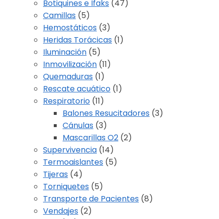
Botiquines e Ifaks
(47)
Camillas
(5)
Hemostáticos
(3)
Heridas Torácicas
(1)
Iluminación
(5)
Inmovilización
(11)
Quemaduras
(1)
Rescate acuático
(1)
Respiratorio
(11)
Balones Resucitadores
(3)
Cánulas
(3)
Mascarillas O2
(2)
Supervivencia
(14)
Termoaislantes
(5)
Tijeras
(4)
Torniquetes
(5)
Transporte de Pacientes
(8)
Vendajes
(2)