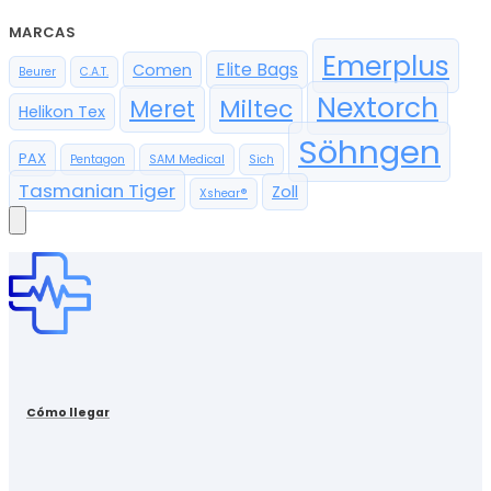
MARCAS
Emerplus
Elite Bags
Comen
Beurer
C.A.T.
Nextorch
Miltec
Meret
Helikon Tex
Söhngen
PAX
Pentagon
SAM Medical
Sich
Tasmanian Tiger
Zoll
Xshear®
Cómo llegar