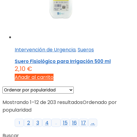
Intervención de Urgencia
,
Sueros
Suero Fisiológico para Irrigación 500 ml
2,10
€
Añadir al carrito
Mostrando 1–12 de 203 resultados
Ordenado por
popularidad
2
3
4
15
16
17
→
1
…
Buscar