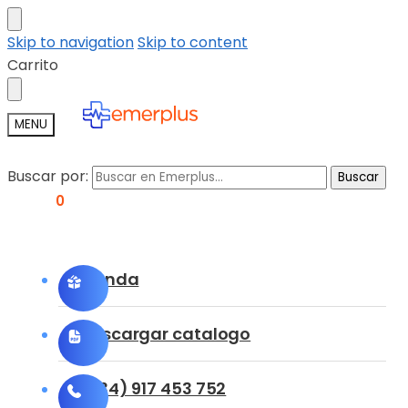
Skip to navigation
Skip to content
Carrito
MENU
Buscar por:
Buscar
0,00
€
0
Tienda
Descargar catalogo
(+34) 917 453 752