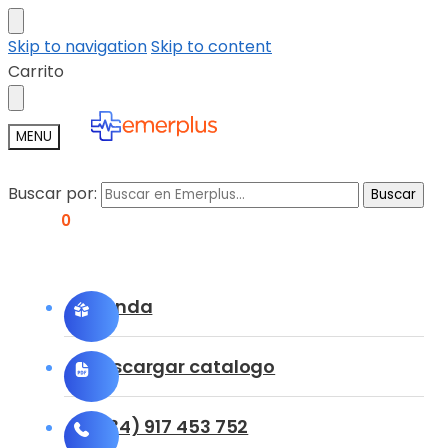
Skip to navigation
Skip to content
Carrito
MENU
Buscar por:
Buscar
0,00
€
0
Tienda
Descargar catalogo
(+34) 917 453 752