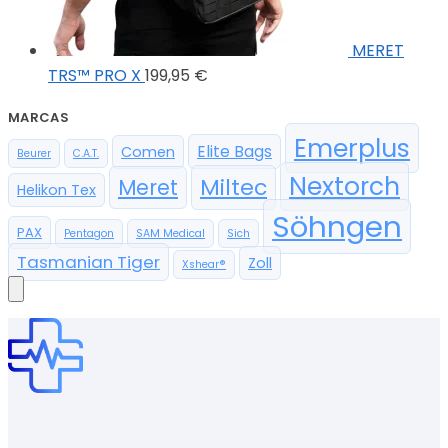
MERET
TRS™ PRO X
199,95
€
MARCAS
Emerplus
Elite Bags
Comen
Beurer
C.A.T.
Nextorch
Miltec
Meret
Helikon Tex
Söhngen
PAX
Pentagon
SAM Medical
Sich
Tasmanian Tiger
Zoll
Xshear®