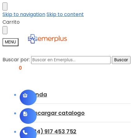
Skip to navigation
Skip to content
Carrito
MENU
Buscar por:
Buscar
0,00
€
0
Tienda
Descargar catalogo
(+34) 917 453 752