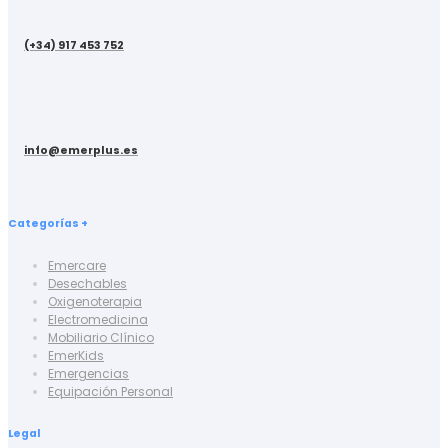
(+34) 917 453 752
info@emerplus.es
Categorías +
Emercare
Desechables
Oxigenoterapia
Electromedicina
Mobiliario Clínico
EmerKids
Emergencias
Equipación Personal
Legal