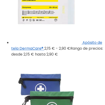
Apósito de
tela DermaCare®
2,15
€
-
2,90
€
Rango de precios:
desde 2,15 € hasta 2,90 €