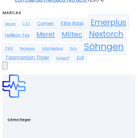
MARCAS
Emerplus
Elite Bags
Comen
Beurer
C.A.T.
Nextorch
Miltec
Meret
Helikon Tex
Söhngen
PAX
Pentagon
SAM Medical
Sich
Tasmanian Tiger
Zoll
Xshear®
Cómo llegar