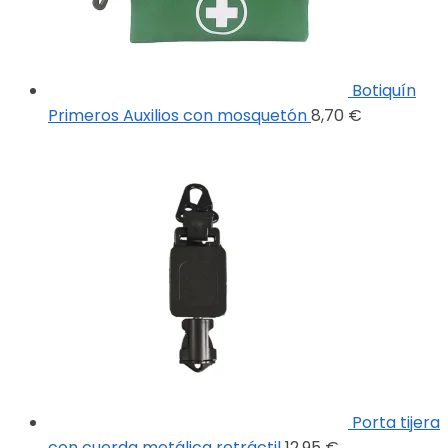
Botiquín
Primeros Auxilios con mosquetón
8,70
€
Porta tijera
con cuerda metálica retráctil
12,95
€