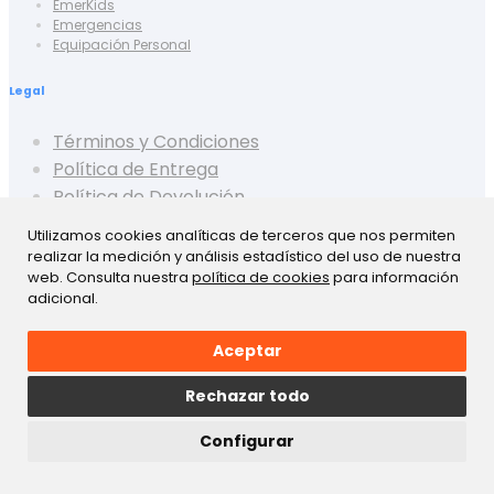
EmerKids
Emergencias
Equipación Personal
Legal
Términos y Condiciones
Política de Entrega
Política de Devolución
Privacidad
Utilizamos cookies analíticas de terceros que nos permiten
Aviso Legal
realizar la medición y análisis estadístico del uso de nuestra
web. Consulta nuestra
política de cookies
para información
Cookies
adicional.
Tu Emerplus
Aceptar
Mi Cuenta
Rechazar todo
Crear Cuenta
Cerrar Sesión
Configurar
Mis Pedidos
Mis Favoritos