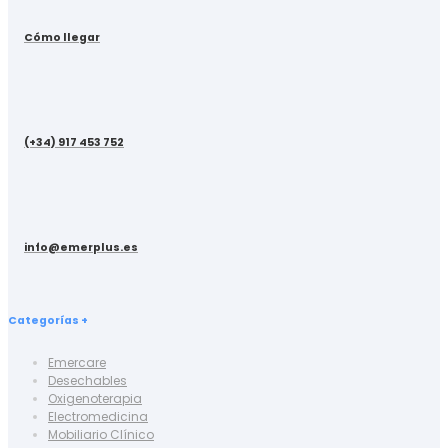
Cómo llegar
(+34) 917 453 752
info@emerplus.es
Categorías +
Emercare
Desechables
Oxigenoterapia
Electromedicina
Mobiliario Clínico