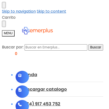
Skip to navigation
Skip to content
Carrito
MENU
Buscar por:
Buscar
0,00
€
0
Tienda
Descargar catalogo
(+34) 917 453 752