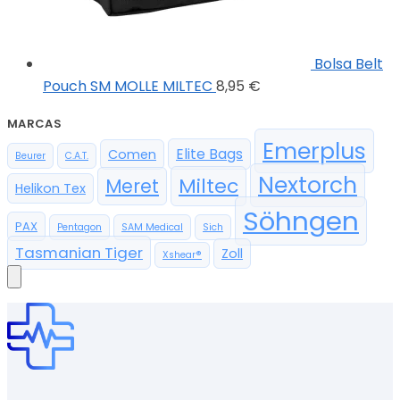
Bolsa Belt
Pouch SM MOLLE MILTEC
8,95
€
MARCAS
Emerplus
Elite Bags
Comen
Beurer
C.A.T.
Nextorch
Miltec
Meret
Helikon Tex
Söhngen
PAX
Pentagon
SAM Medical
Sich
Tasmanian Tiger
Zoll
Xshear®