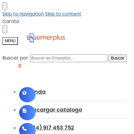
Skip to navigation
Skip to content
Carrito
MENU
Buscar por:
Buscar
0,00
€
0
Tienda
Descargar catalogo
(+34) 917 453 752