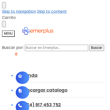
Skip to navigation
Skip to content
Carrito
MENU
Buscar por:
Buscar
0,00
€
0
Tienda
Descargar catalogo
(+34) 917 453 752