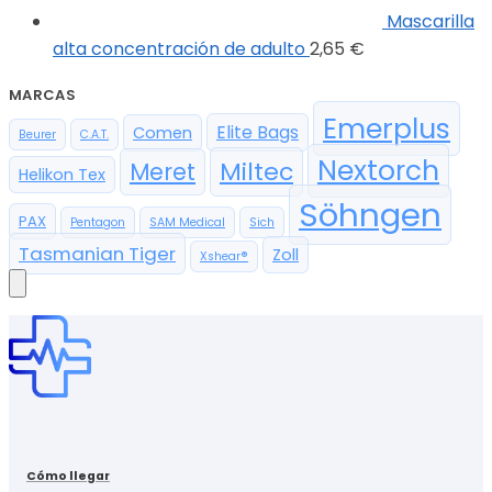
Mascarilla
alta concentración de adulto
2,65
€
MARCAS
Emerplus
Elite Bags
Comen
Beurer
C.A.T.
Nextorch
Miltec
Meret
Helikon Tex
Söhngen
PAX
Pentagon
SAM Medical
Sich
Tasmanian Tiger
Zoll
Xshear®
Cómo llegar