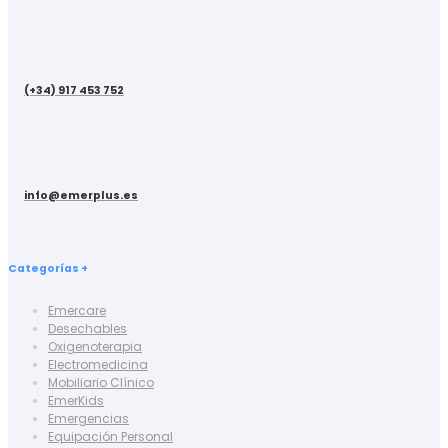
(+34) 917 453 752
info@emerplus.es
Categorías +
Emercare
Desechables
Oxigenoterapia
Electromedicina
Mobiliario Clínico
EmerKids
Emergencias
Equipación Personal