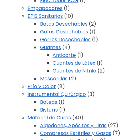
Electrodos ECG
(1)
Empapadores
(1)
EPIS Sanitarios
(10)
Batas Desechables
(2)
Gafas Desechables
(1)
Gorros Desechables
(1)
Guantes
(4)
Anticorte
(1)
Guantes de Látex
(1)
Guantes de Nitrilo
(2)
Mascarillas
(2)
Frío y Calor
(8)
Instrumental Quirúrgico
(3)
Bateas
(1)
Bisturís
(1)
Material de Curas
(40)
Algodones, Apósitos y Tiras
(27)
Compresas Estériles y Gasas
(7)