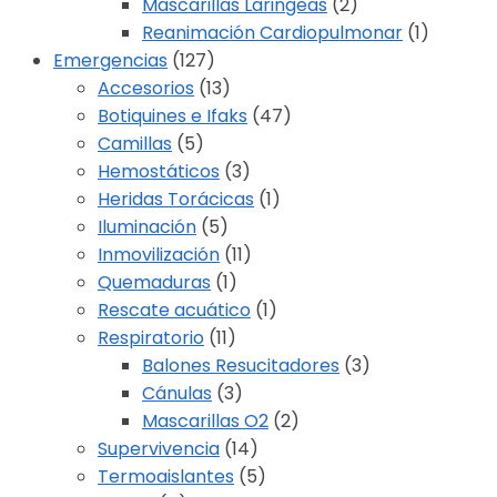
Mascarillas Laringeas
(2)
Reanimación Cardiopulmonar
(1)
Emergencias
(127)
Accesorios
(13)
Botiquines e Ifaks
(47)
Camillas
(5)
Hemostáticos
(3)
Heridas Torácicas
(1)
Iluminación
(5)
Inmovilización
(11)
Quemaduras
(1)
Rescate acuático
(1)
Respiratorio
(11)
Balones Resucitadores
(3)
Cánulas
(3)
Mascarillas O2
(2)
Supervivencia
(14)
Termoaislantes
(5)