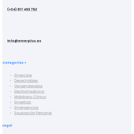
(+34) 917 453 752
info@emerplus.es
Categorías +
Emercare
Desechables
Oxigenoterapia
Electromedicina
Mobiliario Clínico
EmerKids
Emergencias
Equipación Personal
Legal