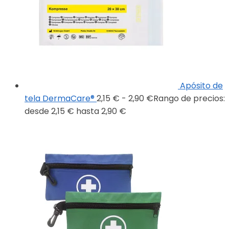
Apósito de
tela DermaCare®
2,15
€
-
2,90
€
Rango de precios:
desde 2,15 € hasta 2,90 €