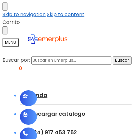
Skip to navigation
Skip to content
Carrito
MENU
Buscar por:
Buscar
0,00
€
0
Tienda
Descargar catalogo
(+34) 917 453 752