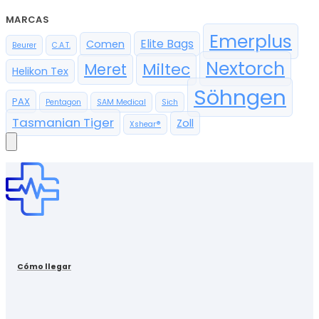
MARCAS
Emerplus
Elite Bags
Comen
Beurer
C.A.T.
Nextorch
Miltec
Meret
Helikon Tex
Söhngen
PAX
Pentagon
SAM Medical
Sich
Tasmanian Tiger
Zoll
Xshear®
Cómo llegar