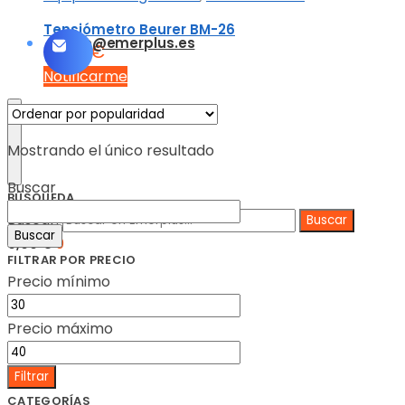
Tensiómetro Beurer BM-26
info@emerplus.es
31,75
€
Notificarme
Mostrando el único resultado
Buscar
BÚSQUEDA
Buscar:
Buscar
0,00
€
0
FILTRAR POR PRECIO
Precio mínimo
Precio máximo
Filtrar
CATEGORÍAS