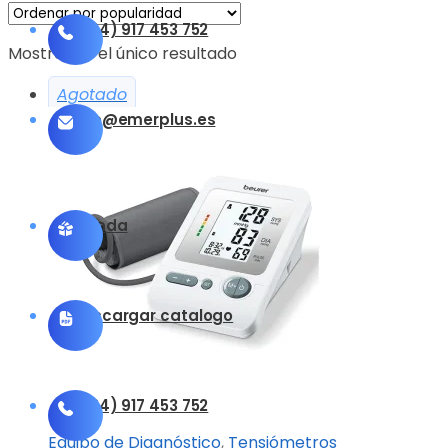
(+34) 917 453 752
Mostrando el único resultado
Agotado
info@emerplus.es
Tienda
Descargar catalogo
(+34) 917 453 752
Equipo de Diagnóstico
,
Tensiómetros