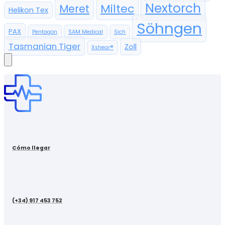
Nextorch
Miltec
Meret
Helikon Tex
Söhngen
PAX
Pentagon
SAM Medical
Sich
Tasmanian Tiger
Zoll
Xshear®
Cómo llegar
(+34) 917 453 752