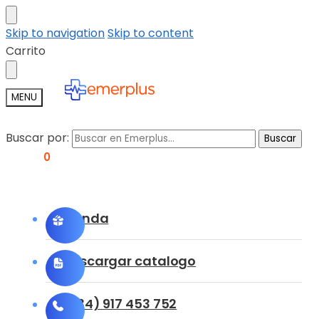
Skip to navigation
Skip to content
Carrito
MENU
Buscar por:
Buscar
0,00
€
0
Tienda
Descargar catalogo
(+34) 917 453 752