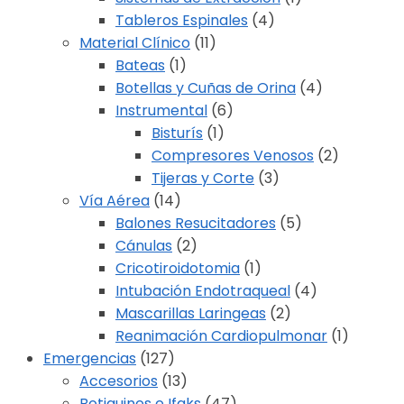
Tableros Espinales
(4)
Material Clínico
(11)
Bateas
(1)
Botellas y Cuñas de Orina
(4)
Instrumental
(6)
Bisturís
(1)
Compresores Venosos
(2)
Tijeras y Corte
(3)
Vía Aérea
(14)
Balones Resucitadores
(5)
Cánulas
(2)
Cricotiroidotomia
(1)
Intubación Endotraqueal
(4)
Mascarillas Laringeas
(2)
Reanimación Cardiopulmonar
(1)
Emergencias
(127)
Accesorios
(13)
Botiquines e Ifaks
(47)