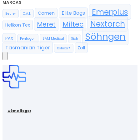
MARCAS
Emerplus
Elite Bags
Comen
Beurer
C.A.T.
Nextorch
Miltec
Meret
Helikon Tex
Söhngen
PAX
Pentagon
SAM Medical
Sich
Tasmanian Tiger
Zoll
Xshear®
Cómo llegar