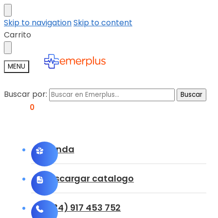
Skip to navigation
Skip to content
Carrito
MENU
Buscar por:
Buscar
0,00
€
0
Tienda
Descargar catalogo
(+34) 917 453 752