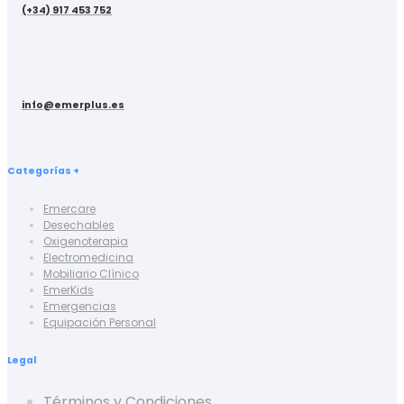
(+34) 917 453 752
info@emerplus.es
Categorías +
Emercare
Desechables
Oxigenoterapia
Electromedicina
Mobiliario Clínico
EmerKids
Emergencias
Equipación Personal
Legal
Términos y Condiciones