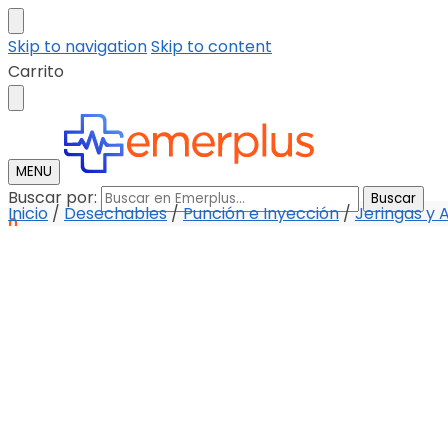
Skip to navigation
Skip to content
Carrito
MENU
Buscar por:
Buscar
Inicio
/
Desechables
/
Punción e Inyección
/
Jeringas y 
0
Tienda
Descargar catalogo