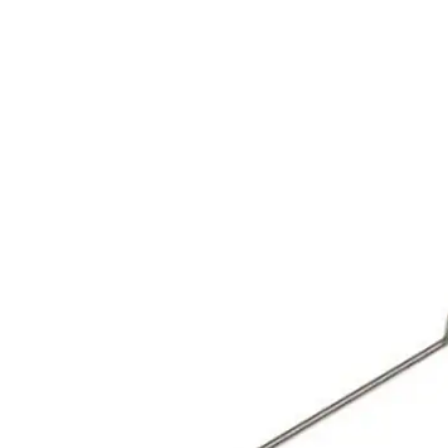
(+34) 917 453 752
info@emerplus.es
Tienda
Descargar catalogo
(+34) 917 453 752