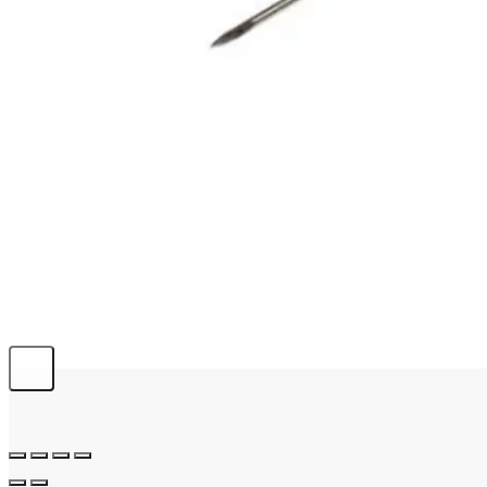
info@emerplus.es
BÚSQUEDA
Buscar:
0