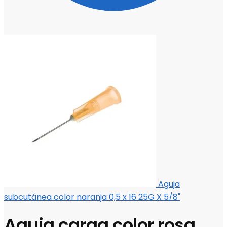
Aguja
subcutánea color naranja 0,5 x 16 25G X 5/8"
Aguja carga color rosa