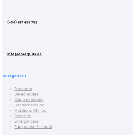
(+34) 917 453 752
info@emerplus.es
Categorías +
Emercare
Desechables
Oxigenoterapia
Electromedicina
Mobiliario Clínico
EmerKids
Emergencias
Equipación Personal