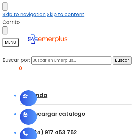
Skip to navigation
Skip to content
Carrito
MENU
Buscar por:
Buscar
0,00
€
0
Tienda
Descargar catalogo
(+34) 917 453 752