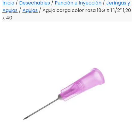
Inicio
/
Desechables
/
Punción e Inyección
/
Jeringas y
Agujas
/
Agujas
/
Aguja carga color rosa 18G X 1 1/2″ 1,20
x 40