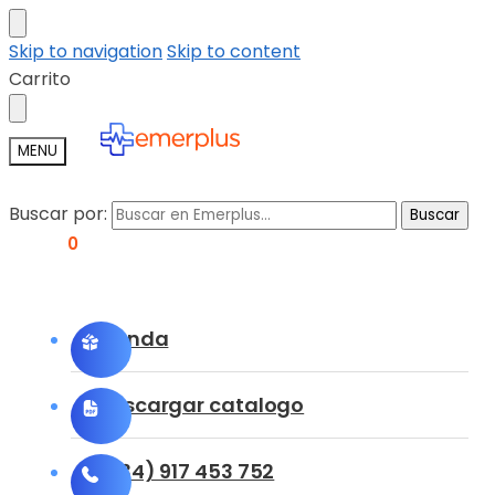
Skip to navigation
Skip to content
Carrito
MENU
Buscar por:
Buscar
0,00
€
0
Tienda
Descargar catalogo
(+34) 917 453 752