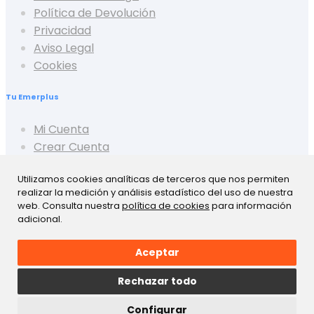
Política de Devolución
Privacidad
Aviso Legal
Cookies
Tu Emerplus
Mi Cuenta
Crear Cuenta
Cerrar Sesión
Utilizamos cookies analíticas de terceros que nos permiten
Mis Pedidos
realizar la medición y análisis estadístico del uso de nuestra
Mis Favoritos
web. Consulta nuestra
política de cookies
para información
Mis Presupuestos
adicional.
Aceptar
Rechazar todo
Configurar