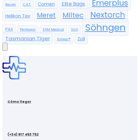
Emerplus
Elite Bags
Comen
Beurer
C.A.T.
Nextorch
Miltec
Meret
Helikon Tex
Söhngen
PAX
Pentagon
SAM Medical
Sich
Tasmanian Tiger
Zoll
Xshear®
Cómo llegar
(+34) 917 453 752