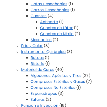
Gafas Desechables
(1)
Gorros Desechables
(1)
Guantes
(4)
Anticorte
(1)
Guantes de Látex
(1)
Guantes de Nitrilo
(2)
Mascarillas
(2)
Frío y Calor
(8)
Instrumental Quirúrgico
(3)
Bateas
(1)
Bisturís
(1)
Material de Curas
(40)
Algodones, Apósitos y Tiras
(27)
Compresas Estériles y Gasas
(7)
Compresas No Estériles
(1)
Esparadrapos
(3)
Suturas
(2)
Punción e Inyección
(18)