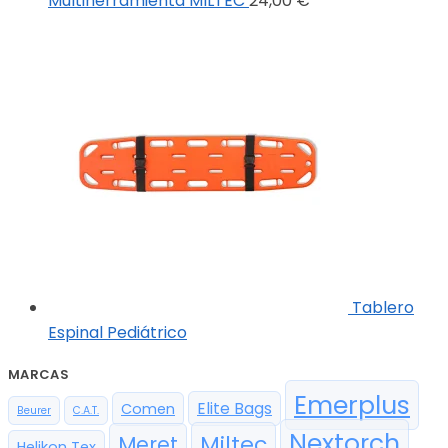
Multiherramienta MILTEC
24,00
€
Tablero
Espinal Pediátrico
MARCAS
Emerplus
Elite Bags
Comen
Beurer
C.A.T.
Nextorch
Miltec
Meret
Helikon Tex