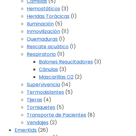
Camillas
(5)
Hemostáticos
(3)
Heridas Torácicas
(1)
Iluminación
(5)
Inmovilización
(11)
Quemaduras
(1)
Rescate acuático
(1)
Respiratorio
(11)
Balones Resucitadores
(3)
Cánulas
(3)
Mascarillas O2
(2)
Supervivencia
(14)
Termoaislantes
(5)
Tijeras
(4)
Torniquetes
(5)
Transporte de Pacientes
(8)
Vendajes
(2)
EmerKids
(26)