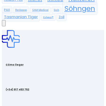
Söhngen
PAX
Pentagon
SAM Medical
Sich
Tasmanian Tiger
Zoll
Xshear®
Cómo llegar
(+34) 917 453 752