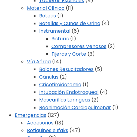
Tableros Espinales
(4)
Material Clínico
(11)
Bateas
(1)
Botellas y Cuñas de Orina
(4)
Instrumental
(6)
Bisturís
(1)
Compresores Venosos
(2)
Tijeras y Corte
(3)
Vía Aérea
(14)
Balones Resucitadores
(5)
Cánulas
(2)
Cricotiroidotomia
(1)
Intubación Endotraqueal
(4)
Mascarillas Laringeas
(2)
Reanimación Cardiopulmonar
(1)
Emergencias
(127)
Accesorios
(13)
Botiquines e Ifaks
(47)