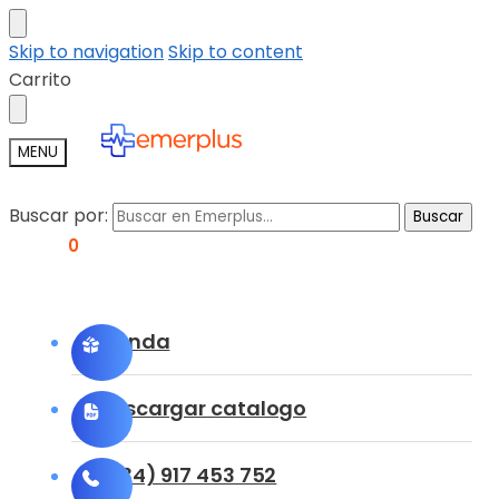
Skip to navigation
Skip to content
Carrito
MENU
Buscar por:
Buscar
0,00
€
0
Tienda
Descargar catalogo
(+34) 917 453 752