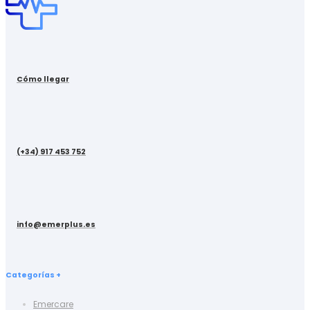
Cómo llegar
(+34) 917 453 752
info@emerplus.es
Categorías +
Emercare