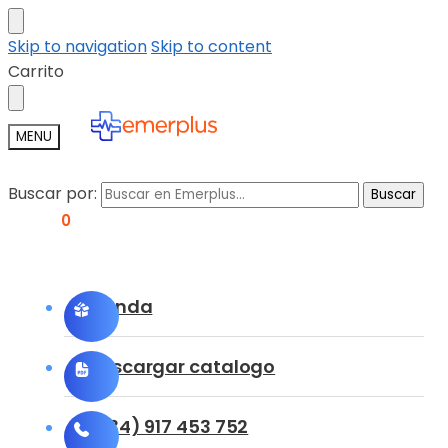
Skip to navigation
Skip to content
Carrito
MENU
Buscar por:
Buscar
0,00
€
0
Tienda
Descargar catalogo
(+34) 917 453 752