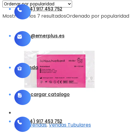
(+34) 917 453 752
Mostrando los 7 resultados
Ordenado por popularidad
info@emerplus.es
Tienda
Descargar catalogo
(+34) 917 453 752
Otras Vendas
,
Vendas Tubulares