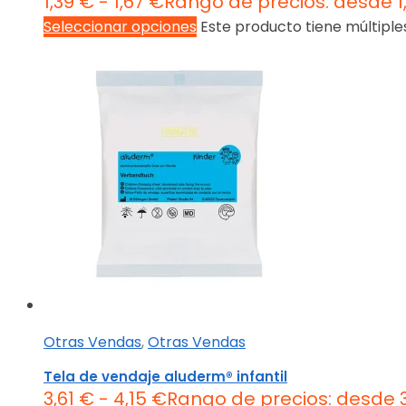
1,39
€
-
1,67
€
Rango de precios: desde 1,
Seleccionar opciones
Este producto tiene múltiple
Otras Vendas
,
Otras Vendas
Tela de vendaje aluderm® infantil
3,61
€
-
4,15
€
Rango de precios: desde 3