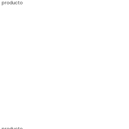
e producto
e producto