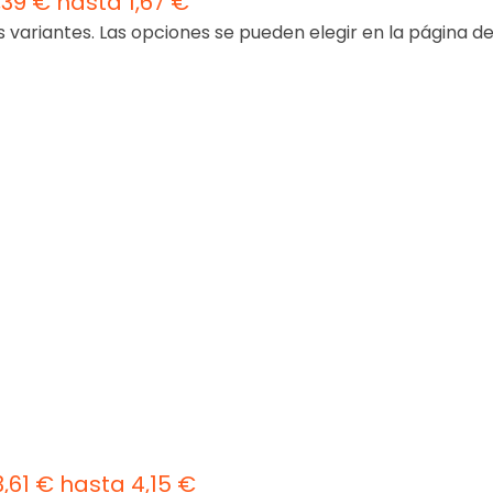
39 € hasta 1,67 €
s variantes. Las opciones se pueden elegir en la página d
,61 € hasta 4,15 €