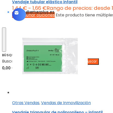
Vendaje tubular elástico infantil
1,44
€
-
1,66
€
Rango de precios: desde 1
info@emerplus.es
Seleccionar opciones
Este producto tiene múltiple
BÚSQUEDA
Buscar:
0,00
€
0
Otras Vendas
,
Vendas de Inmovilización
Vendaje triangular de polipropileno – infantil