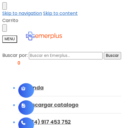
Skip to navigation
Skip to content
Carrito
MENU
Buscar por:
Buscar
0,00
€
0
Tienda
Descargar catalogo
(+34) 917 453 752