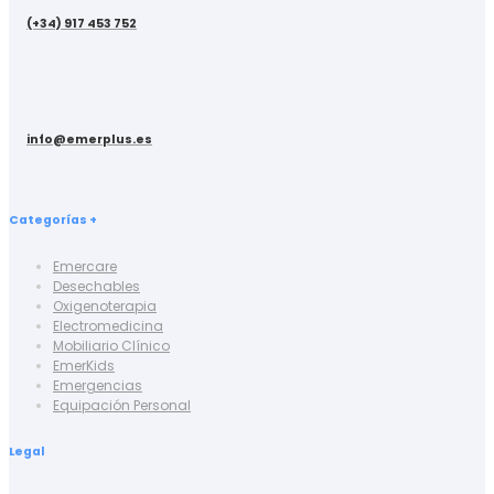
(+34) 917 453 752
info@emerplus.es
Categorías +
Emercare
Desechables
Oxigenoterapia
Electromedicina
Mobiliario Clínico
EmerKids
Emergencias
Equipación Personal
Legal