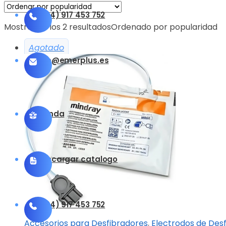
(+34) 917 453 752
Mostrando los 2 resultados
Ordenado por popularidad
Agotado
info@emerplus.es
Tienda
Descargar catalogo
(+34) 917 453 752
Accesorios para Desfibradores
,
Electrodos de Desf