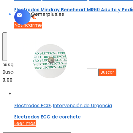
Electrodos Mindray Beneheart MR60 Adulto y Pedi
info@emerplus.es
52,00
€
Notificarme
BÚSQUEDA
Buscar:
0,00
€
0
Electrodos ECG
,
Intervención de Urgencia
Electrodos ECG de corchete
Leer más