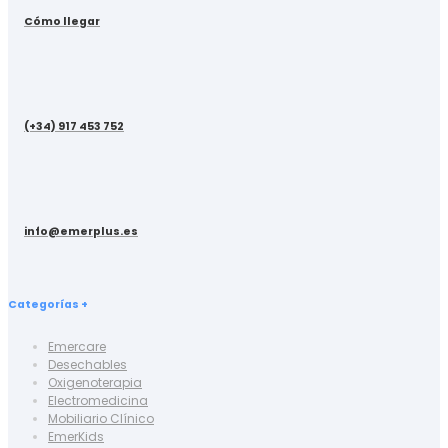
Cómo llegar
(+34) 917 453 752
info@emerplus.es
Categorías +
Emercare
Desechables
Oxigenoterapia
Electromedicina
Mobiliario Clínico
EmerKids