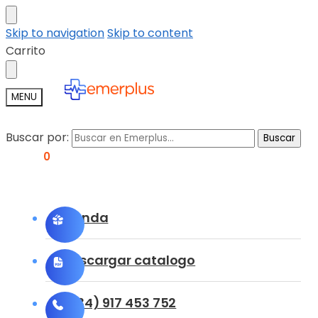
Skip to navigation
Skip to content
Carrito
MENU
Buscar por:
Buscar
0,00
€
0
Tienda
Descargar catalogo
(+34) 917 453 752