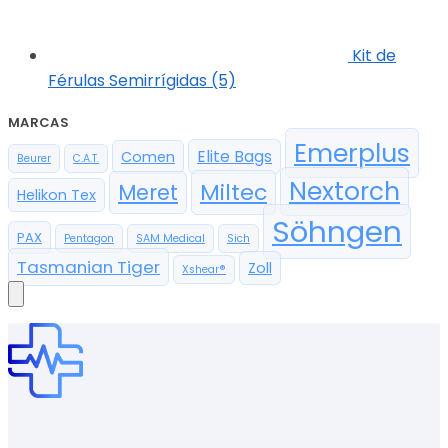
Kit de
Férulas Semirrígidas (5)
MARCAS
Emerplus
Elite Bags
Comen
Beurer
C.A.T.
Nextorch
Miltec
Meret
Helikon Tex
Söhngen
PAX
Pentagon
SAM Medical
Sich
Tasmanian Tiger
Zoll
Xshear®