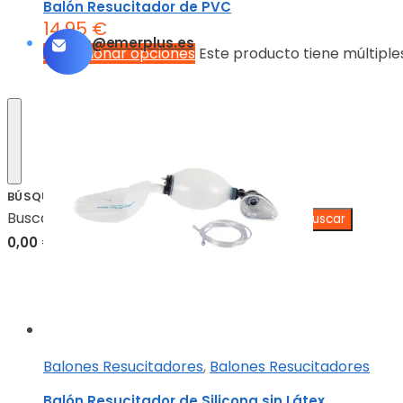
Balón Resucitador de PVC
14,95
€
info@emerplus.es
Seleccionar opciones
Este producto tiene múltiple
BÚSQUEDA
Buscar:
0,00
€
0
Balones Resucitadores
,
Balones Resucitadores
Balón Resucitador de Silicona sin Látex