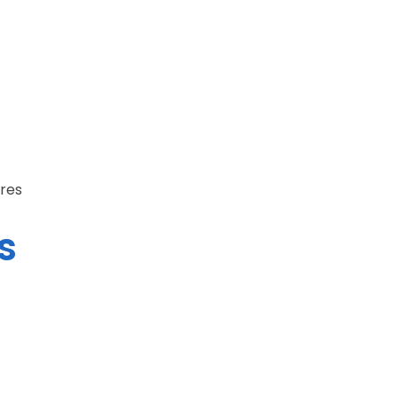
res
s