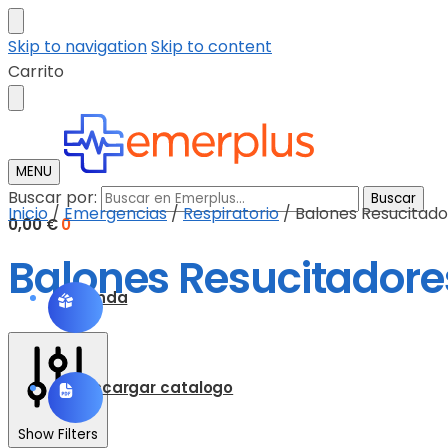
Skip to navigation
Skip to content
Carrito
MENU
Buscar por:
Buscar
Inicio
/
Emergencias
/
Respiratorio
/
Balones Resucitado
0,00
€
0
Balones Resucitadore
Tienda
Descargar catalogo
Show Filters