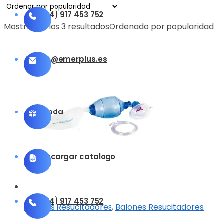
(+34) 917 453 752
Mostrando los 3 resultados
Ordenado por popularidad
info@emerplus.es
Tienda
Descargar catalogo
(+34) 917 453 752
Balones Resucitadores
,
Balones Resucitadores