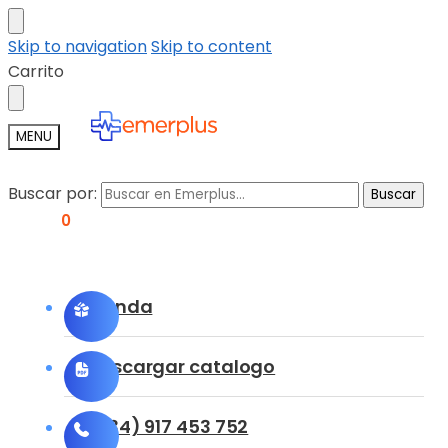
Skip to navigation
Skip to content
Carrito
MENU
Buscar por:
Buscar
0,00
€
0
Tienda
Descargar catalogo
(+34) 917 453 752