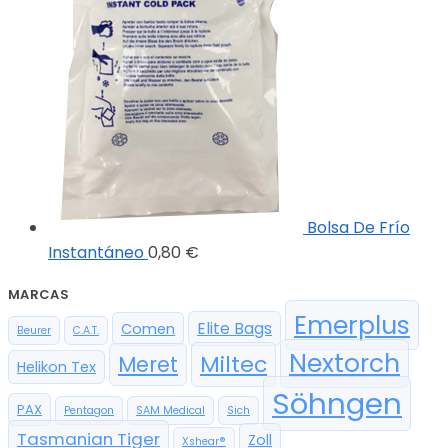
Bolsa De Frío
Instantáneo
0,80
€
MARCAS
Emerplus
Elite Bags
Comen
Beurer
C.A.T.
Nextorch
Miltec
Meret
Helikon Tex
Söhngen
PAX
Pentagon
SAM Medical
Sich
Tasmanian Tiger
Zoll
Xshear®