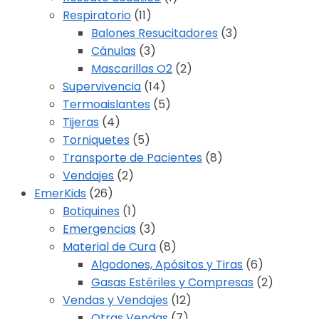
Respiratorio
(11)
Balones Resucitadores
(3)
Cánulas
(3)
Mascarillas O2
(2)
Supervivencia
(14)
Termoaislantes
(5)
Tijeras
(4)
Torniquetes
(5)
Transporte de Pacientes
(8)
Vendajes
(2)
EmerKids
(26)
Botiquines
(1)
Emergencias
(3)
Material de Cura
(8)
Algodones, Apósitos y Tiras
(6)
Gasas Estériles y Compresas
(2)
Vendas y Vendajes
(12)
Otras Vendas
(7)