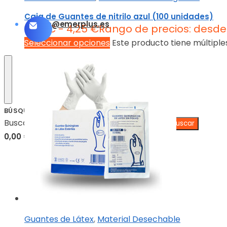
Caja de Guantes de nitrilo azul (100 unidades)
info@emerplus.es
2,90
€
-
4,25
€
Rango de precios: desde 
Seleccionar opciones
Este producto tiene múltiple
BÚSQUEDA
Buscar:
0,00
€
0
Guantes de Látex
,
Material Desechable