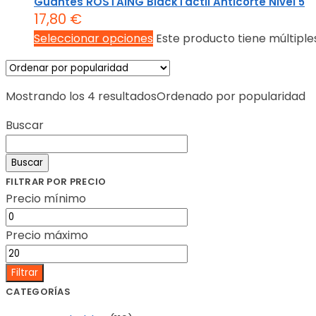
Guantes ROSTAING BlackTactil Anticorte Nivel 5
17,80
€
Seleccionar opciones
Este producto tiene múltiple
Mostrando los 4 resultados
Ordenado por popularidad
Buscar
Buscar
FILTRAR POR PRECIO
Precio mínimo
Precio máximo
Filtrar
CATEGORÍAS