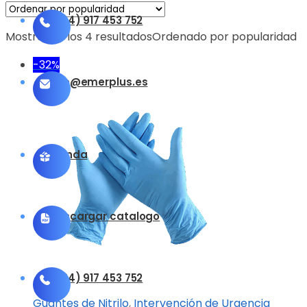
(+34) 917 453 752
Mostrando los 4 resultados
Ordenado por popularidad
-32%
info@emerplus.es
Tienda
Descargar catalogo
(+34) 917 453 752
Guantes de Nitrilo
,
Intervención de Urgencia