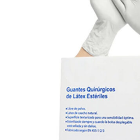
(+34) 917 453 752
info@emerplus.es
Tienda
Descargar catalogo
(+34) 917 453 752