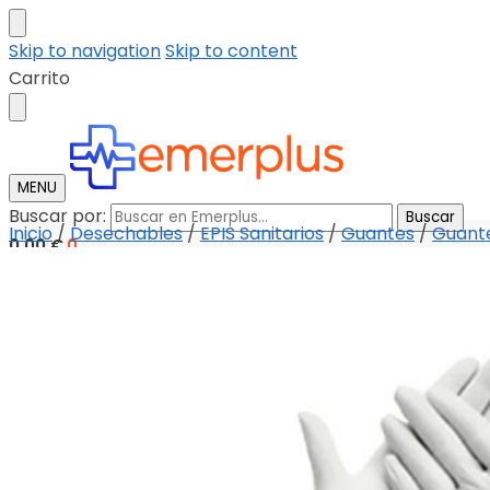
Skip to navigation
Skip to content
Carrito
MENU
Buscar por:
Buscar
Inicio
/
Desechables
/
EPIS Sanitarios
/
Guantes
/
Guante
0,00
€
0
Tienda
Descargar catalogo