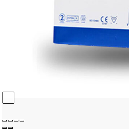
info@emerplus.es
BÚSQUEDA
Buscar:
0,00
€
0