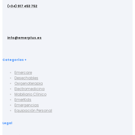
(+34) 917 453 752
info@emerplus.es
Categorías +
Emercare
Desechables
Oxigenoterapia
Electromedicina
Mobiliario Clínico
EmerKids
Emergencias
Equipación Personal
Legal