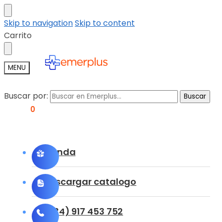
Skip to navigation
Skip to content
Carrito
MENU
Buscar por:
Buscar
0,00
€
0
Tienda
Descargar catalogo
(+34) 917 453 752