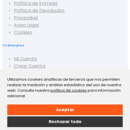
Política de Entrega
Política de Devolución
Privacidad
Aviso Legal
Cookies
Tu Emerplus
Mi Cuenta
Crear Cuenta
Cerrar Sesión
Utilizamos cookies analíticas de terceros que nos permiten
Mis Pedidos
realizar la medición y análisis estadístico del uso de nuestra
Mis Favoritos
web. Consulta nuestra
política de cookies
para información
Mis Presupuestos
adicional.
Aceptar
Rechazar todo