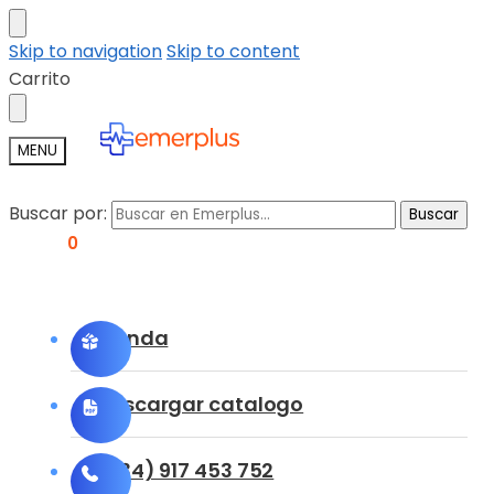
Skip to navigation
Skip to content
Carrito
MENU
Buscar por:
Buscar
0,00
€
0
Tienda
Descargar catalogo
(+34) 917 453 752