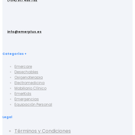
(+34) 917 453 752
info@emerplus.es
Categorías +
Emercare
Desechables
Oxigenoterapia
Electromedicina
Mobiliario Clínico
EmerKids
Emergencias
Equipación Personal
Legal
Términos y Condiciones