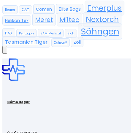
Emerplus
Elite Bags
Comen
Beurer
C.A.T.
Nextorch
Miltec
Meret
Helikon Tex
Söhngen
PAX
Pentagon
SAM Medical
Sich
Tasmanian Tiger
Zoll
Xshear®
Cómo llegar