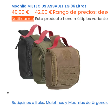
Mochila MILTEC US ASSAULT LG 36 Litros
40,00
€
-
42,00
€
Rango de precios: des
Notificarme
Este producto tiene múltiples variante
Botiquines e Ifaks
,
Maletines y Mochilas de Urgenci