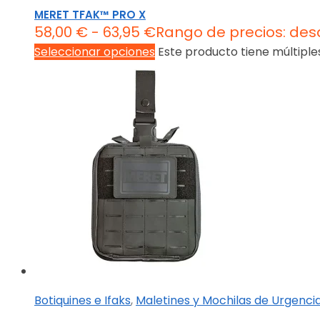
MERET TFAK™ PRO X
58,00
€
-
63,95
€
Rango de precios: des
Seleccionar opciones
Este producto tiene múltiple
Botiquines e Ifaks
,
Maletines y Mochilas de Urgenci