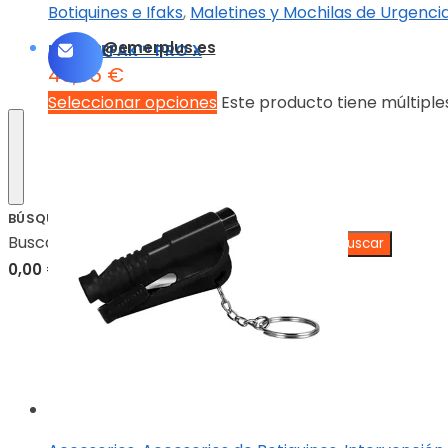
Botiquines e Ifaks
,
Maletines y Mochilas de Urgenci
info@emerplus.es
MERET EFAK™ PRO X
46,95
€
Seleccionar opciones
Este producto tiene múltiple
BÚSQUEDA
Buscar:
0,00
€
0