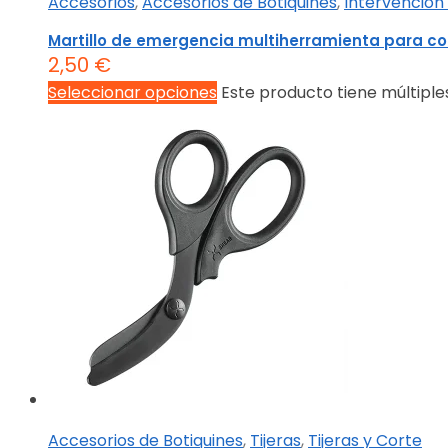
Accesorios
,
Accesorios de Botiquines
,
Intervención
Martillo de emergencia multiherramienta para c
2,50
€
Seleccionar opciones
Este producto tiene múltiple
Accesorios de Botiquines
,
Tijeras
,
Tijeras y Corte