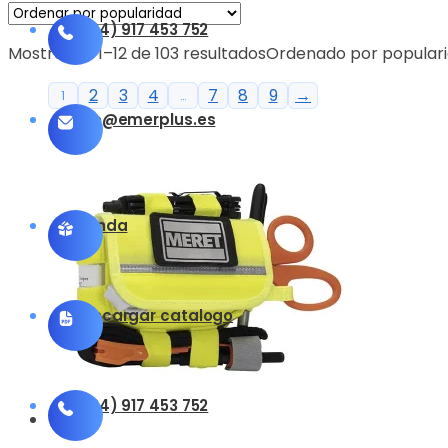
(+34) 917 453 752
Mostrando 1–12 de 103 resultados
Ordenado por popular
2
3
4
7
8
9
→
1
…
info@emerplus.es
Tienda
Descargar catalogo
(+34) 917 453 752