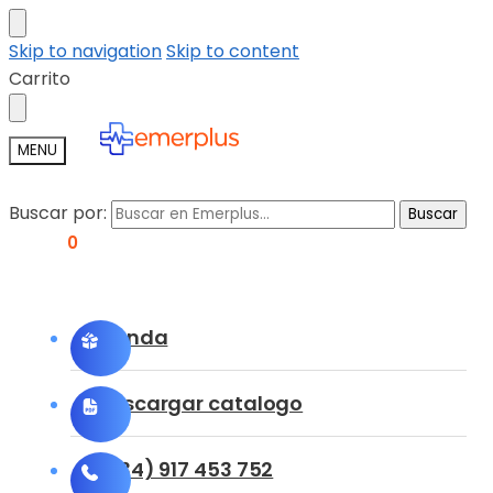
Skip to navigation
Skip to content
Carrito
MENU
Buscar por:
Buscar
0,00
€
0
Tienda
Descargar catalogo
(+34) 917 453 752