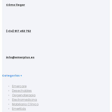
Cómo llegar
(+34) 917 453 752
info@emerplus.es
Categorías +
Emercare
Desechables
Oxigenoterapia
Electromedicina
Mobiliario Clínico
EmerKids