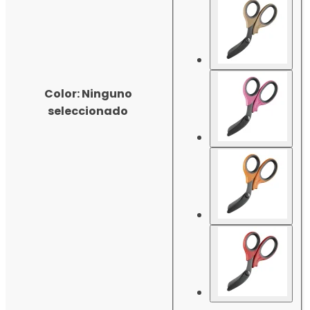
Color
:
Ninguno
seleccionado