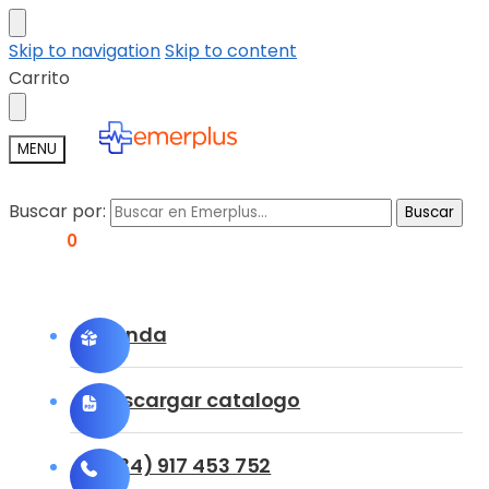
Skip to navigation
Skip to content
Carrito
MENU
Buscar por:
Buscar
0,00
€
0
Tienda
Descargar catalogo
(+34) 917 453 752