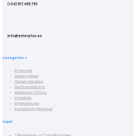
(+34) 917 453 752
info@emerplus.es
Categorías +
Emercare
Desechables
Oxigenoterapia
Electromedicina
Mobiliario Clínico
EmerKids
Emergencias
Equipación Personal
Legal
Términos y Condiciones