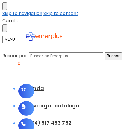
Skip to navigation
Skip to content
Carrito
MENU
Buscar por:
Buscar
0,00
€
0
Tienda
Descargar catalogo
(+34) 917 453 752