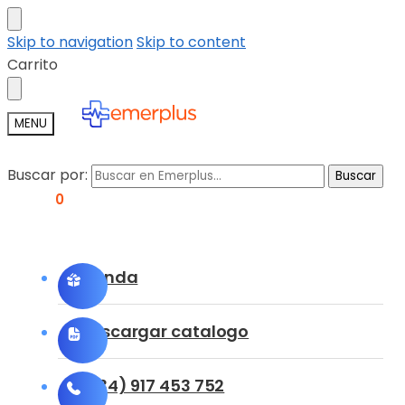
Skip to navigation
Skip to content
Carrito
MENU
Buscar por:
Buscar
0,00
€
0
Tienda
Descargar catalogo
(+34) 917 453 752