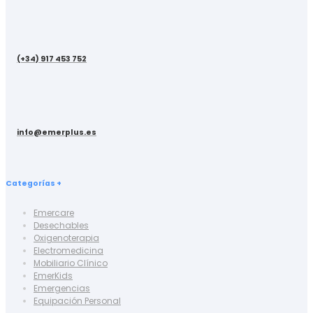
(+34) 917 453 752
info@emerplus.es
Categorías +
Emercare
Desechables
Oxigenoterapia
Electromedicina
Mobiliario Clínico
EmerKids
Emergencias
Equipación Personal