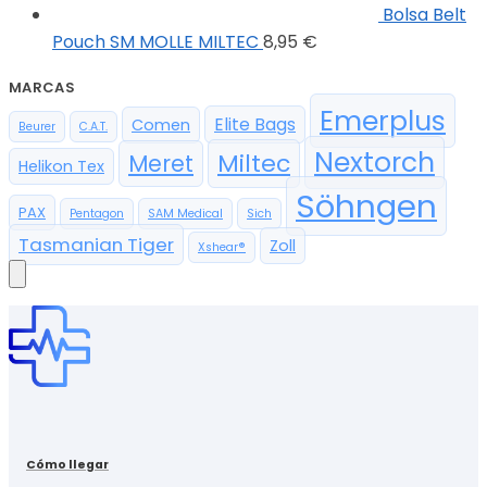
Bolsa Belt
Pouch SM MOLLE MILTEC
8,95
€
MARCAS
Emerplus
Elite Bags
Comen
Beurer
C.A.T.
Nextorch
Miltec
Meret
Helikon Tex
Söhngen
PAX
Pentagon
SAM Medical
Sich
Tasmanian Tiger
Zoll
Xshear®
Cómo llegar