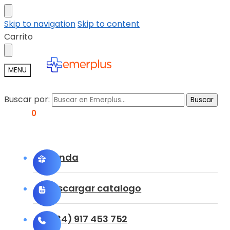
Skip to navigation
Skip to content
Carrito
MENU
Buscar por:
Buscar
0,00
€
0
Tienda
Descargar catalogo
(+34) 917 453 752