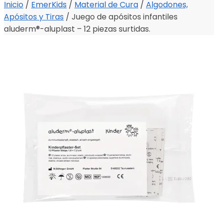
Inicio
/
EmerKids
/
Material de Cura
/
Algodones,
Apósitos y Tiras
/
Juego de apósitos infantiles
aluderm®-aluplast – 12 piezas surtidas.