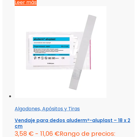
Leer más
Algodones, Apósitos y Tiras
Vendaje para dedos aluderm®-aluplast – 18 x 2
cm
3,58
€
-
11,06
€
Rango de precios: