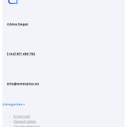
Cómo llegar
(+34) 917 453 752
info@emerplus.es
Categorías +
Emercare
Desechables
Oxigenoterapia