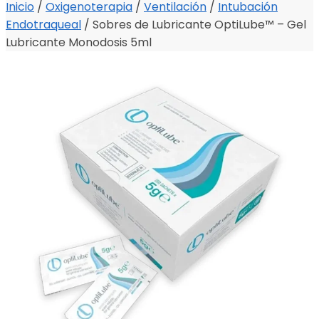
Inicio
/
Oxigenoterapia
/
Ventilación
/
Intubación
Endotraqueal
/
Sobres de Lubricante OptiLube™ – Gel
Lubricante Monodosis 5ml