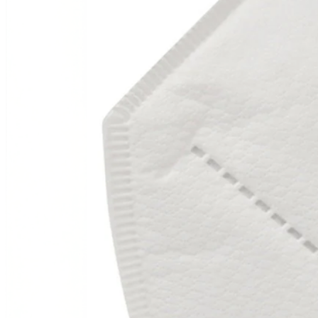
(+34) 917 453 752
info@emerplus.es
Tienda
Descargar catalogo
(+34) 917 453 752