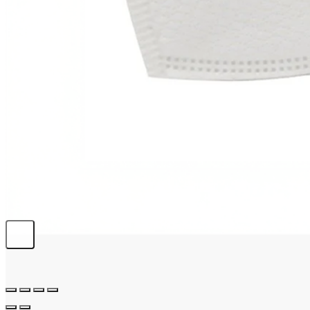
info@emerplus.es
BÚSQUEDA
Buscar:
0,00
€
0