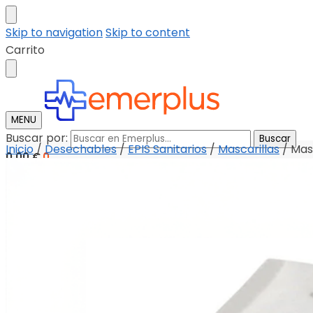
Skip to navigation
Skip to content
Carrito
MENU
Buscar por:
Buscar
Inicio
/
Desechables
/
EPIS Sanitarios
/
Mascarillas
/
Masc
0,00
€
0
Tienda
Descargar catalogo