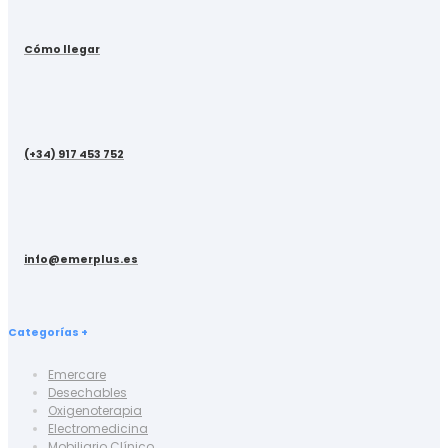
Cómo llegar
(+34) 917 453 752
info@emerplus.es
Categorías +
Emercare
Desechables
Oxigenoterapia
Electromedicina
Mobiliario Clínico