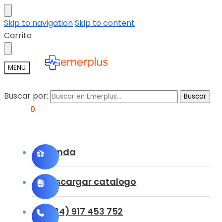
Skip to navigation
Skip to content
Carrito
MENU
Buscar por:
Buscar
0,00
€
0
Tienda
Descargar catalogo
(+34) 917 453 752