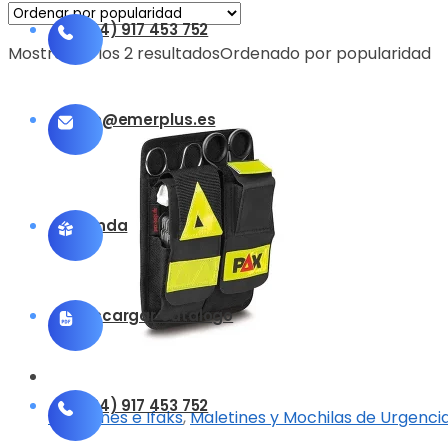
(+34) 917 453 752
Mostrando los 2 resultados
Ordenado por popularidad
info@emerplus.es
Tienda
Descargar catalogo
(+34) 917 453 752
Botiquines e Ifaks
,
Maletines y Mochilas de Urgenci