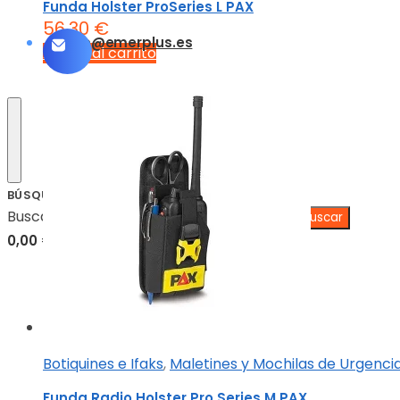
Funda Holster ProSeries L PAX
56,30
€
info@emerplus.es
Añadir al carrito
BÚSQUEDA
Buscar:
0,00
€
0
Botiquines e Ifaks
,
Maletines y Mochilas de Urgenci
Funda Radio Holster Pro Series M PAX