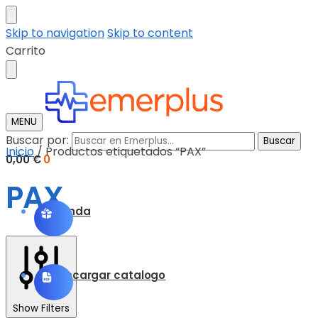
Skip to navigation
Skip to content
Carrito
MENU
Buscar por:
Buscar
Inicio
/
Productos etiquetados “PAX”
0,00
€
0
PAX
Tienda
Descargar catalogo
Show Filters