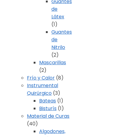
Guantes
de
Látex
(1)
Guantes
de
Nitrilo
(2)
Mascarillas
(2)
Frío y Calor
(8)
Instrumental
Quirúrgico
(3)
Bateas
(1)
Bisturís
(1)
Material de Curas
(40)
Algodones,