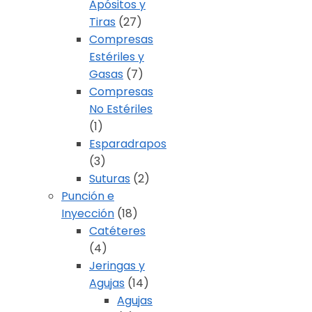
Apósitos y
Tiras
(27)
Compresas
Estériles y
Gasas
(7)
Compresas
No Estériles
(1)
Esparadrapos
(3)
Suturas
(2)
Punción e
Inyección
(18)
Catéteres
(4)
Jeringas y
Agujas
(14)
Agujas