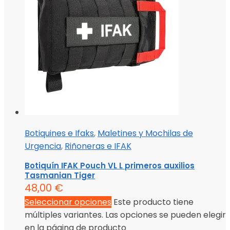
Botiquines e Ifaks
,
Maletines y Mochilas de
Urgencia
,
Riñoneras e IFAK
Botiquín IFAK Pouch VL L primeros auxilios
Tasmanian Tiger
48,00
€
Seleccionar opciones
Este producto tiene
múltiples variantes. Las opciones se pueden elegir
en la página de producto