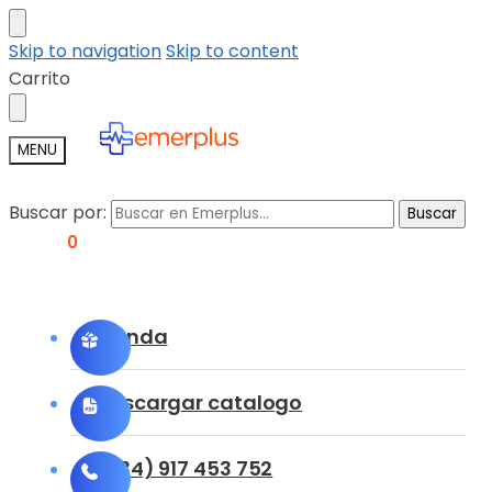
Skip to navigation
Skip to content
Carrito
MENU
Buscar por:
Buscar
0,00
€
0
Tienda
Descargar catalogo
(+34) 917 453 752