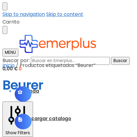
Skip to navigation
Skip to content
Carrito
MENU
Buscar por:
Buscar
Inicio
/
Productos etiquetados “Beurer”
0,00
€
0
Beurer
Tienda
Descargar catalogo
Show Filters