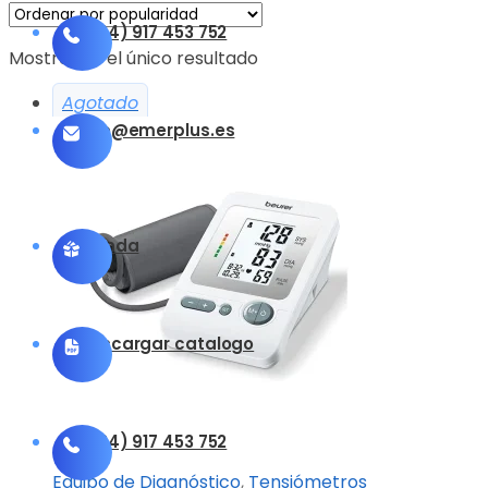
(+34) 917 453 752
Mostrando el único resultado
Agotado
info@emerplus.es
Tienda
Descargar catalogo
(+34) 917 453 752
Equipo de Diagnóstico
,
Tensiómetros