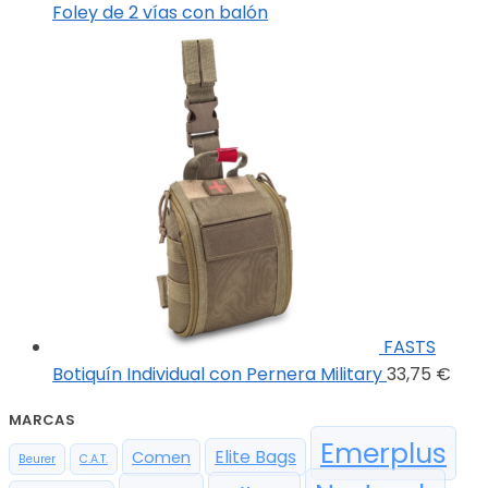
Foley de 2 vías con balón
FASTS
Botiquín Individual con Pernera Military
33,75
€
MARCAS
Emerplus
Elite Bags
Comen
Beurer
C.A.T.