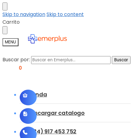
Skip to navigation
Skip to content
Carrito
MENU
Buscar por:
Buscar
0,00
€
0
Tienda
Descargar catalogo
(+34) 917 453 752