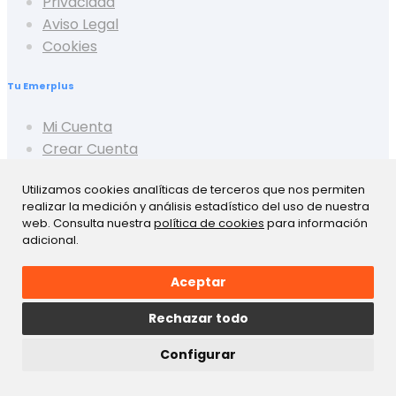
Privacidad
Aviso Legal
Cookies
Tu Emerplus
Mi Cuenta
Crear Cuenta
Cerrar Sesión
Utilizamos cookies analíticas de terceros que nos permiten
Mis Pedidos
realizar la medición y análisis estadístico del uso de nuestra
Mis Favoritos
web. Consulta nuestra
política de cookies
para información
Mis Presupuestos
adicional.
Aceptar
Rechazar todo
Configurar