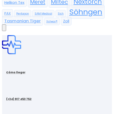
Nextorch
Miltec
Meret
Helikon Tex
Söhngen
PAX
Pentagon
SAM Medical
Sich
Tasmanian Tiger
Zoll
Xshear®
Cómo llegar
(+34) 917 453 752