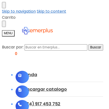
Skip to navigation
Skip to content
Carrito
MENU
Buscar por:
Buscar
0,00
€
0
Tienda
Descargar catalogo
(+34) 917 453 752