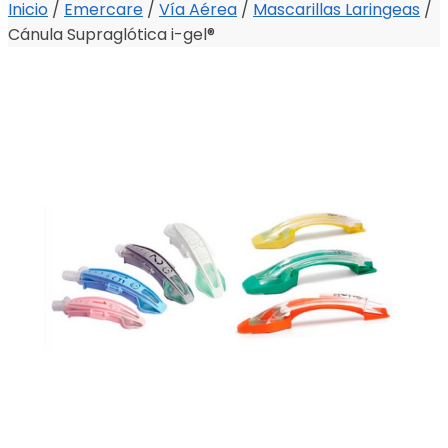
Inicio
/
Emercare
/
Vía Aérea
/
Mascarillas Laringeas
/
Cánula Supraglótica i-gel®