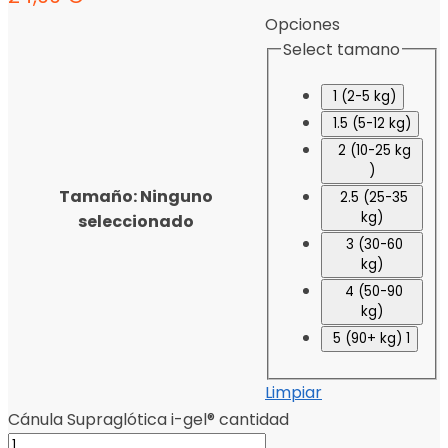
Opciones
Select tamano
1 (2-5 kg)
1.5 (5-12 kg)
2 (10-25 kg
)
Tamaño
:
Ninguno
2.5 (25-35
kg)
seleccionado
3 (30-60
kg)
4 (50-90
kg)
5 (90+ kg) 1
Limpiar
Cánula Supraglótica i-gel® cantidad