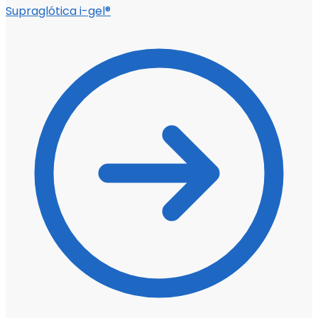
Supraglótica i-gel®