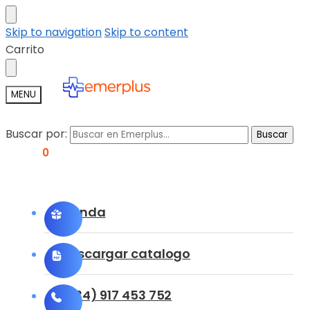
Skip to navigation
Skip to content
Carrito
MENU
Buscar por:
Buscar
0,00
€
0
Tienda
Descargar catalogo
(+34) 917 453 752