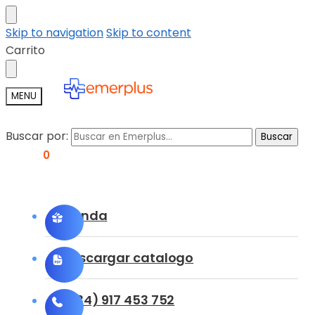
Skip to navigation
Skip to content
Carrito
MENU
Buscar por:
Buscar
0,00
€
0
Tienda
Descargar catalogo
(+34) 917 453 752