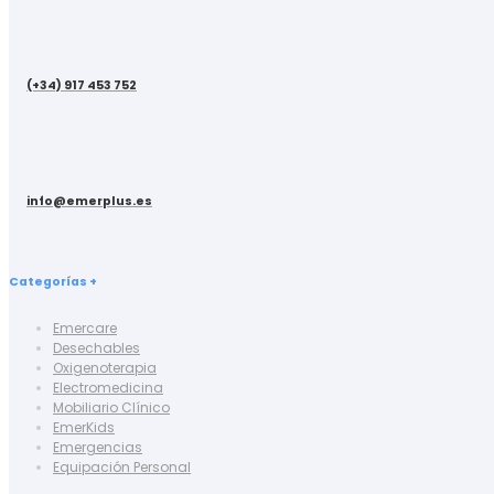
(+34) 917 453 752
info@emerplus.es
Categorías +
Emercare
Desechables
Oxigenoterapia
Electromedicina
Mobiliario Clínico
EmerKids
Emergencias
Equipación Personal