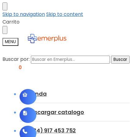
Skip to navigation
Skip to content
Carrito
MENU
Buscar por:
Buscar
0,00
€
0
Tienda
Descargar catalogo
(+34) 917 453 752