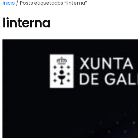
Inicio
/
Posts etiquetados “linterna”
linterna