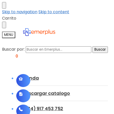
Skip to navigation
Skip to content
Carrito
MENU
Buscar por:
Buscar
0,00
€
0
Tienda
Descargar catalogo
(+34) 917 453 752